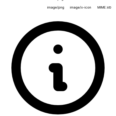
סוג MIME
image/x-icon
image/png