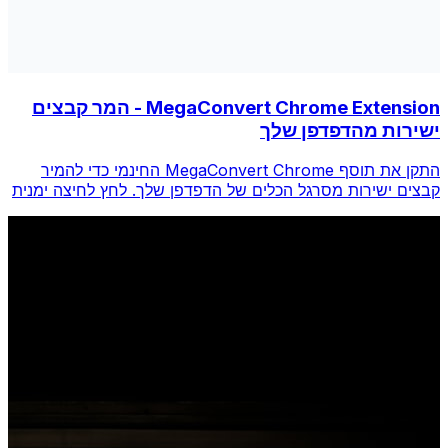
MegaConvert Chrome Extension - המר קבצים
ישירות מהדפדפן שלך
התקן את תוסף MegaConvert Chrome החינמי כדי להמיר
קבצים ישירות מסרגל הכלים של הדפדפן שלך. לחץ לחיצה ימנית
על כל קובץ להמרה, גש לכל הכלים באופן מיידי מ-Chrome.