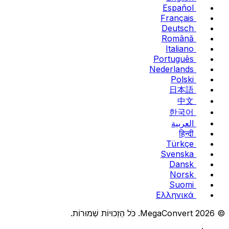
Español
Français
Deutsch
Română
Italiano
Português
Nederlands
Polski
日本語
中文
한국어
العربية
हिन्दी
Türkçe
Svenska
Dansk
Norsk
Suomi
Ελληνικά
© 2026 MegaConvert. כֹּל הַזְכוּיוֹת שְׁמוּרוֹת.