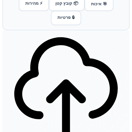
📦 קובץ קטן
⚡ מהירות
🎯 איכות
🔒 פרטיות