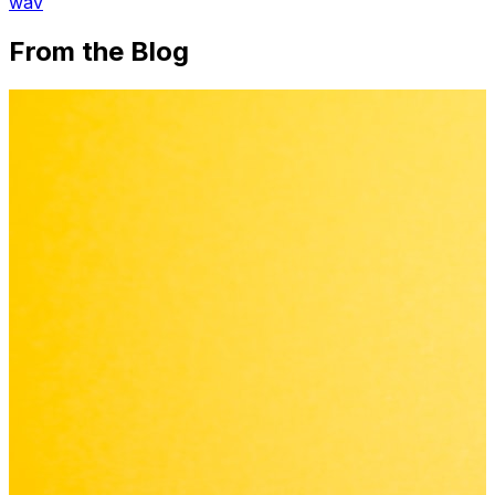
wav
From the Blog