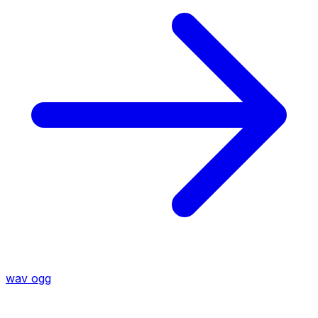
wav
ogg