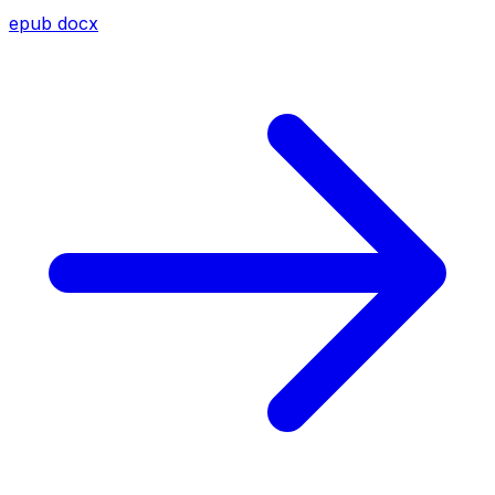
epub
docx