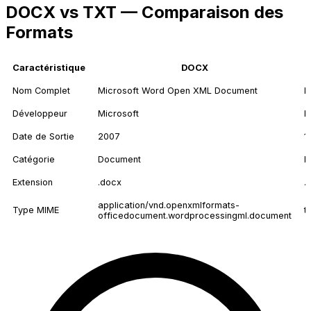
DOCX vs TXT — Comparaison des
Formats
Caractéristique
DOCX
Nom Complet
Microsoft Word Open XML Document
P
Développeur
Microsoft
N
Date de Sortie
2007
1
Catégorie
Document
D
Extension
.docx
.t
application/vnd.openxmlformats-
Type MIME
t
officedocument.wordprocessingml.document