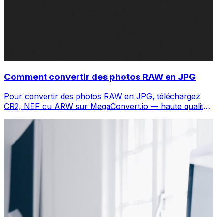
Comment convertir des photos RAW en JPG
Pour convertir des photos RAW en JPG, téléchargez
CR2, NEF ou ARW sur MegaConvert.io — haute qualité,
gratuit, sans Lightroom.