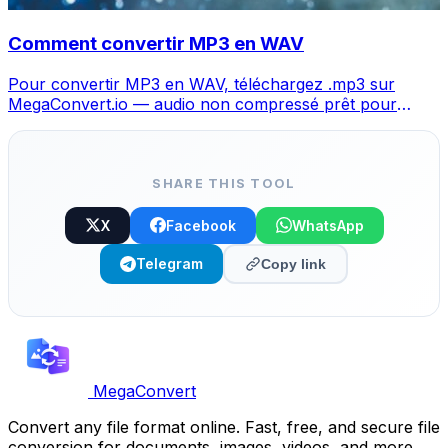
Comment convertir MP3 en WAV
Pour convertir MP3 en WAV, téléchargez .mp3 sur
MegaConvert.io — audio non compressé prêt pour
l'édition, gratuit.
SHARE THIS TOOL
X
Facebook
WhatsApp
Telegram
Copy link
MegaConvert
Convert any file format online. Fast, free, and secure file
conversion for documents, images, videos, and more.