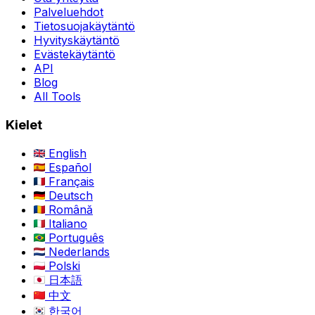
Palveluehdot
Tietosuojakäytäntö
Hyvityskäytäntö
Evästekäytäntö
API
Blog
All Tools
Kielet
English
Español
Français
Deutsch
Română
Italiano
Português
Nederlands
Polski
日本語
中文
한국어