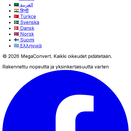
العربية
हिन्दी
Türkçe
Svenska
Dansk
Norsk
Suomi
Ελληνικά
© 2026 MegaConvert. Kaikki oikeudet pidätetään.
Rakennettu nopeutta ja yksinkertaisuutta varten