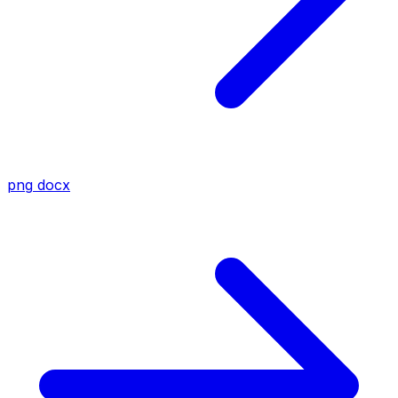
png
docx