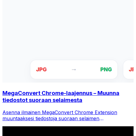
MegaConvert Chrome-laajennus – Muunna
tiedostot suoraan selaimesta
Asenna ilmainen MegaConvert Chrome Extension
muuntaaksesi tiedostoja suoraan selaimen
työkalupalkista. Napsauta hiiren kakkospainikkeella mitä
tahansa tiedostoa muuntaaksesi ja käytä kaikkia