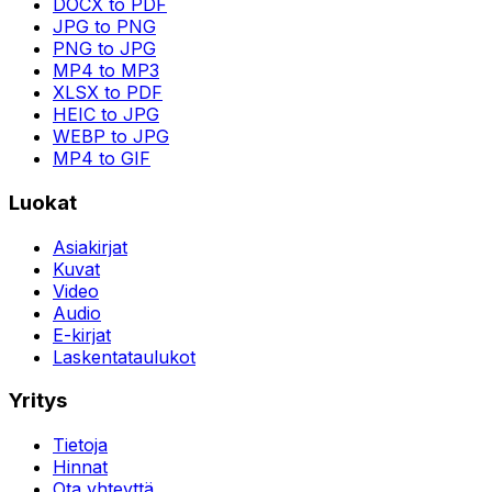
DOCX to PDF
JPG to PNG
PNG to JPG
MP4 to MP3
XLSX to PDF
HEIC to JPG
WEBP to JPG
MP4 to GIF
Luokat
Asiakirjat
Kuvat
Video
Audio
E-kirjat
Laskentataulukot
Yritys
Tietoja
Hinnat
Ota yhteyttä