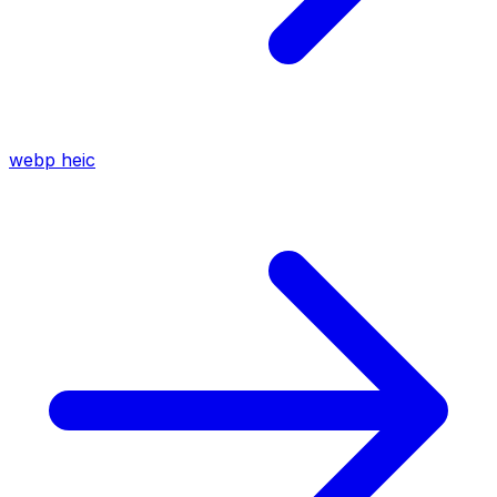
webp
heic