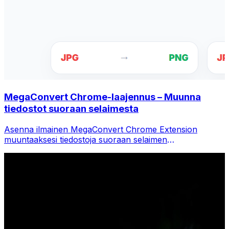
MegaConvert Chrome-laajennus – Muunna
tiedostot suoraan selaimesta
Asenna ilmainen MegaConvert Chrome Extension
muuntaaksesi tiedostoja suoraan selaimen
työkalupalkista. Napsauta hiiren kakkospainikkeella mitä
tahansa tiedostoa muuntaaksesi ja käytä kaikkia
työkaluja välittömästi Chromesta.