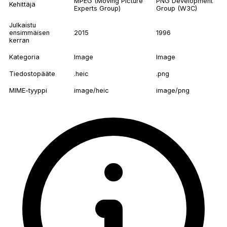
MPEG (Moving Picture
PNG Development
Kehittäjä
Experts Group)
Group (W3C)
Julkaistu
ensimmäisen
2015
1996
kerran
Kategoria
Image
Image
Tiedostopääte
.heic
.png
MIME-tyyppi
image/heic
image/png