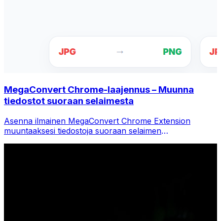
MegaConvert Chrome-laajennus – Muunna
tiedostot suoraan selaimesta
Asenna ilmainen MegaConvert Chrome Extension
muuntaaksesi tiedostoja suoraan selaimen
työkalupalkista. Napsauta hiiren kakkospainikkeella mitä
tahansa tiedostoa muuntaaksesi ja käytä kaikkia
työkaluja välittömästi Chromesta.