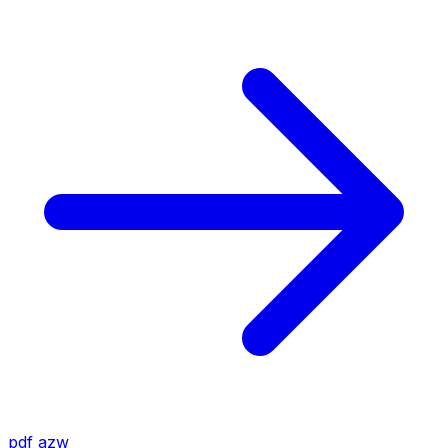
pdf
azw