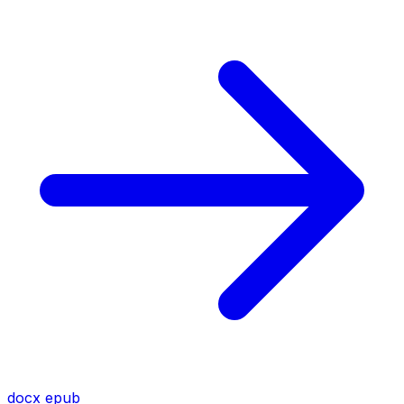
docx
epub