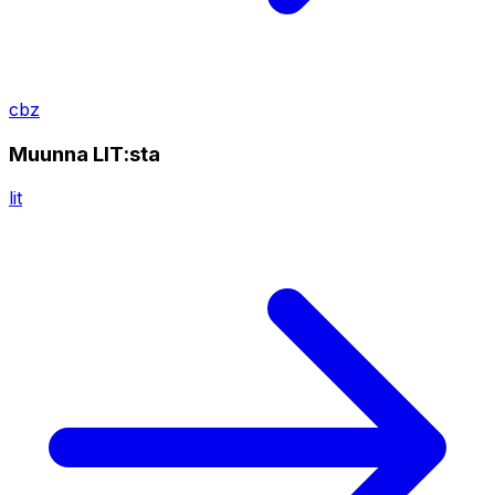
cbz
Muunna LIT:sta
lit