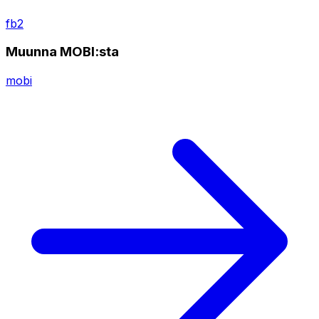
fb2
Muunna MOBI:sta
mobi