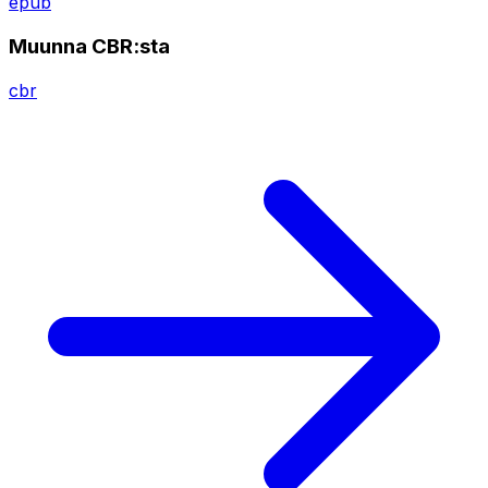
epub
Muunna CBR:sta
cbr