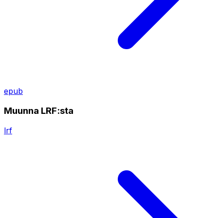
epub
Muunna LRF:sta
lrf