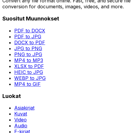
Convert any file format online. Fast, free, and secure file
conversion for documents, images, videos, and more.
Suositut Muunnokset
PDF to DOCX
PDF to JPG
DOCX to PDF
JPG to PNG
PNG to JPG
MP4 to MP3
XLSX to PDF
HEIC to JPG
WEBP to JPG
MP4 to GIF
Luokat
Asiakirjat
Kuvat
Video
Audio
E-kirjat