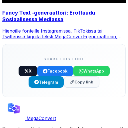
Fancy Text -generaattori: Erottaudu
Sosiaalisessa Mediassa
Hienoille fonteille Instagramissa, TikTokissa tai
Twitterissä kirjoita teksti MegaConvert-generaattoriin,
valitse tyyli ja kopioi-liitä.
SHARE THIS TOOL
X
Facebook
WhatsApp
Telegram
Copy link
MegaConvert