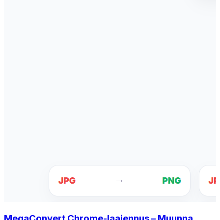
MegaConvert Chrome-laajennus – Muunna