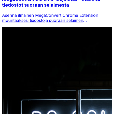
tiedostot suoraan selaimesta
Asenna ilmainen MegaConvert Chrome Extension
muuntaaksesi tiedostoja suoraan selaimen
työkalupalkista. Napsauta hiiren kakkospainikkeella mitä
tahansa tiedostoa muuntaaksesi ja käytä kaikkia
työkaluja välittömästi Chromesta.