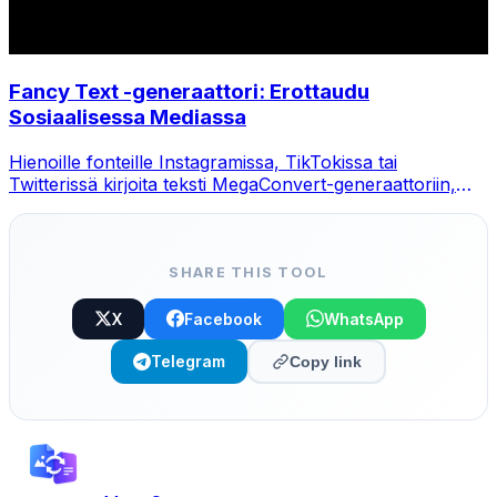
Fancy Text -generaattori: Erottaudu
Sosiaalisessa Mediassa
Hienoille fonteille Instagramissa, TikTokissa tai
Twitterissä kirjoita teksti MegaConvert-generaattoriin,
valitse tyyli ja kopioi-liitä.
SHARE THIS TOOL
X
Facebook
WhatsApp
Telegram
Copy link