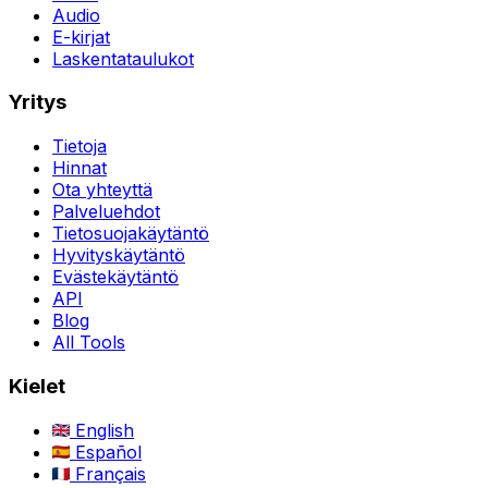
Audio
E-kirjat
Laskentataulukot
Yritys
Tietoja
Hinnat
Ota yhteyttä
Palveluehdot
Tietosuojakäytäntö
Hyvityskäytäntö
Evästekäytäntö
API
Blog
All Tools
Kielet
English
Español
Français