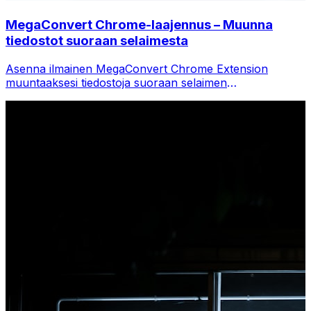
MegaConvert Chrome-laajennus – Muunna
tiedostot suoraan selaimesta
Asenna ilmainen MegaConvert Chrome Extension
muuntaaksesi tiedostoja suoraan selaimen
työkalupalkista. Napsauta hiiren kakkospainikkeella mitä
tahansa tiedostoa muuntaaksesi ja käytä kaikkia
työkaluja välittömästi Chromesta.