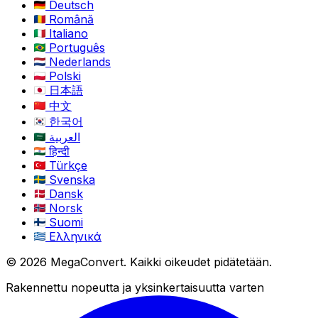
Deutsch
Română
Italiano
Português
Nederlands
Polski
日本語
中文
한국어
العربية
हिन्दी
Türkçe
Svenska
Dansk
Norsk
Suomi
Ελληνικά
© 2026 MegaConvert. Kaikki oikeudet pidätetään.
Rakennettu nopeutta ja yksinkertaisuutta varten