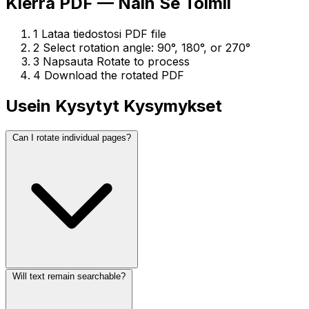
Kierrä PDF — Näin Se Toimii
1
Lataa tiedostosi PDF file
2
Select rotation angle: 90°, 180°, or 270°
3
Napsauta Rotate to process
4
Download the rotated PDF
Usein Kysytyt Kysymykset
Can I rotate individual pages?
Will text remain searchable?