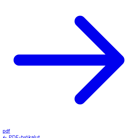
pdf
← PDF-työkalut