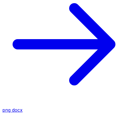
png
docx