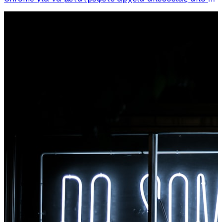
γραμμή εργαλείων του προγράμματος περιήγησής
σας. Κάντε δεξί κλικ σε οποιοδήποτε αρχείο για
μετατροπή, αποκτήστε πρόσβαση σε όλα τα εργαλεία
αμέσως από το Chrome.