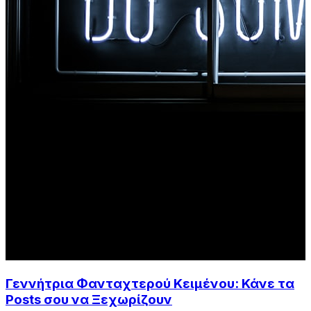
Γεννήτρια Φανταχτερού Κειμένου: Κάνε τα
Posts σου να Ξεχωρίζουν