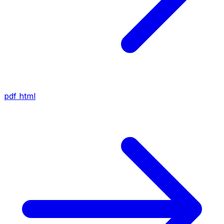
pdf
html