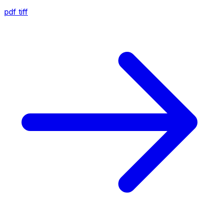
pdf
tiff