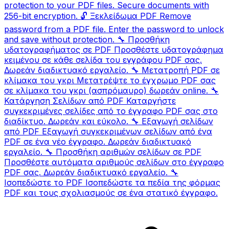
protection to your PDF files. Secure documents with
256-bit encryption.
🔓
Ξεκλείδωμα PDF
Remove
password from a PDF file. Enter the password to unlock
and save without protection.
🔧
Προσθήκη
υδατογραφήματος σε PDF
Προσθέστε υδατογράφημα
κειμένου σε κάθε σελίδα του εγγράφου PDF σας.
Δωρεάν διαδικτυακό εργαλείο.
🔧
Μετατροπή PDF σε
κλίμακα του γκρι
Μετατρέψτε το έγχρωμο PDF σας
σε κλίμακα του γκρι (ασπρόμαυρο) δωρεάν online.
🔧
Κατάργηση Σελίδων από PDF
Καταργήστε
συγκεκριμένες σελίδες από το έγγραφο PDF σας στο
διαδίκτυο. Δωρεάν και εύκολο.
🔧
Εξαγωγή σελίδων
από PDF
Εξαγωγή συγκεκριμένων σελίδων από ένα
PDF σε ένα νέο έγγραφο. Δωρεάν διαδικτυακό
εργαλείο.
🔧
Προσθήκη αριθμών σελίδων σε PDF
Προσθέστε αυτόματα αριθμούς σελίδων στο έγγραφο
PDF σας. Δωρεάν διαδικτυακό εργαλείο.
🔧
Ισοπεδώστε το PDF
Ισοπεδώστε τα πεδία της φόρμας
PDF και τους σχολιασμούς σε ένα στατικό έγγραφο.