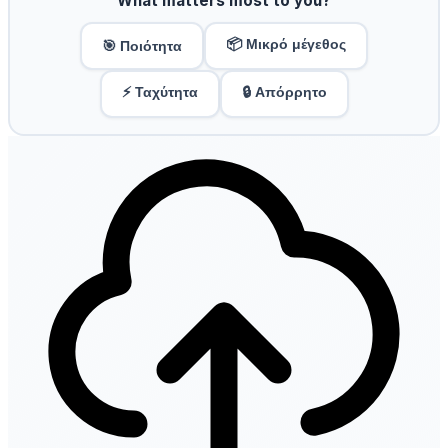
What matters most to you?
📦 Μικρό μέγεθος
🎯 Ποιότητα
⚡ Ταχύτητα
🔒 Απόρρητο