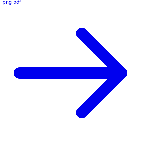
png
pdf