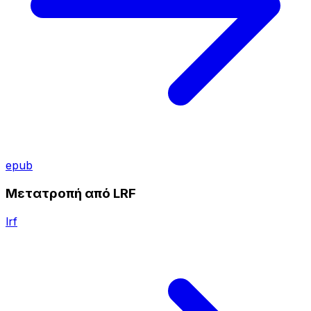
epub
Μετατροπή από LRF
lrf