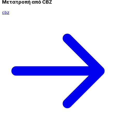
Μετατροπή από CBZ
cbz