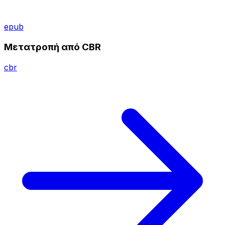
epub
Μετατροπή από CBR
cbr