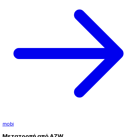
mobi
Μετατροπή από AZW