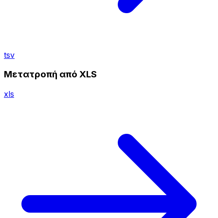
tsv
Μετατροπή από XLS
xls