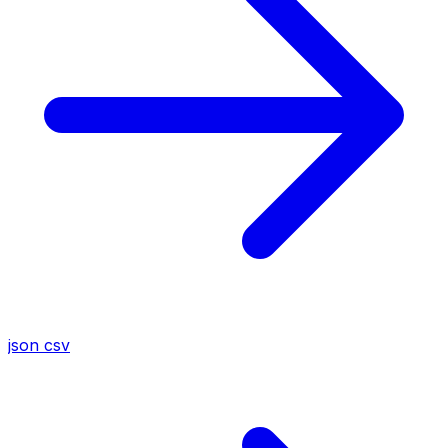
json
csv