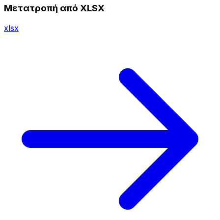
Μετατροπή από XLSX
xlsx