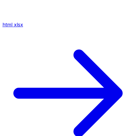
html
xlsx