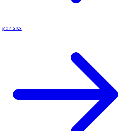
json
xlsx