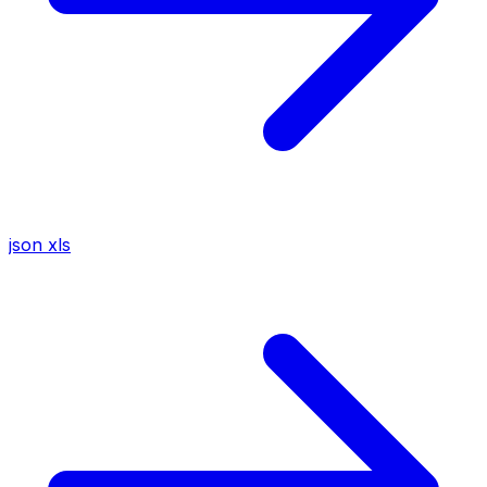
json
xls