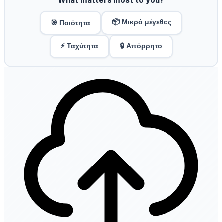
What matters most to you?
📦 Μικρό μέγεθος
🎯 Ποιότητα
⚡ Ταχύτητα
🔒 Απόρρητο