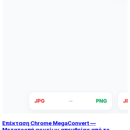
Επέκταση Chrome MegaConvert —
Μετατροπή αρχείων απευθείας από το