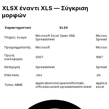
XLSX έναντι XLS — Σύγκριση
μορφών
Χαρακτηριστικό
XLSX
Microsoft Excel Open XML
Microsof
Πλήρες όνομα
Spreadsheet
Spreads
Προγραμματιστής
Microsoft
Microsof
Πρώτη
2007
1987
κυκλοφορία
Κατηγορία
Spreadsheet
Spreads
Επέκταση
.xlsx
.xls
application/vnd.openxmlformats-
applicat
Τύπος MIME
officedocument.spreadsheetml.sheet
excel