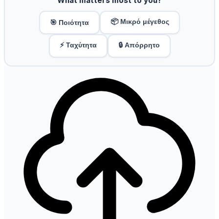
What matters most to you?
📦 Μικρό μέγεθος
🎯 Ποιότητα
⚡ Ταχύτητα
🔒 Απόρρητο