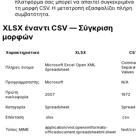
πλατφόρμα σας μπορεί να απαιτεί συγκεκριμένα
τη μορφή CSV. Η μετατροπή εξασφαλίζει πλήρη
συμβατότητα.
XLSX έναντι CSV — Σύγκριση
μορφών
Χαρακτηριστικό
XLSX
CSV
Comma-
Microsoft Excel Open XML
Πλήρες όνομα
Separat
Spreadsheet
Values
Προγραμματιστής
Microsoft
N/A
Πρώτη
2007
1972
κυκλοφορία
Κατηγορία
Spreadsheet
Spreads
Επέκταση
.xlsx
.csv
application/vnd.openxmlformats-
Τύπος MIME
text/csv
officedocument.spreadsheetml.sheet