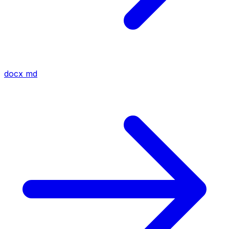
docx
md