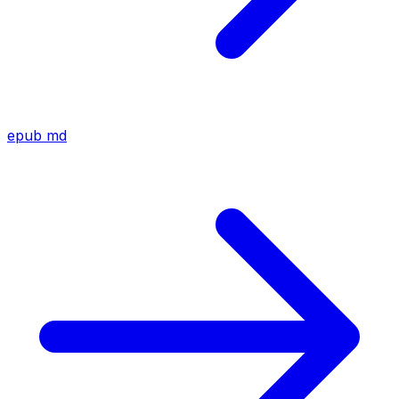
epub
md