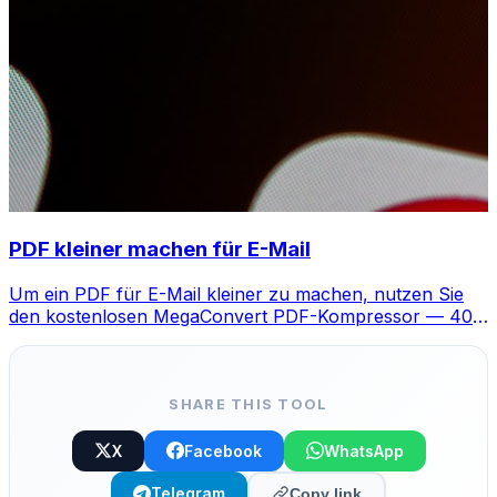
PDF kleiner machen für E-Mail
Um ein PDF für E-Mail kleiner zu machen, nutzen Sie
den kostenlosen MegaConvert PDF-Kompressor — 40-
90% Reduktion.
SHARE THIS TOOL
X
Facebook
WhatsApp
Telegram
Copy link