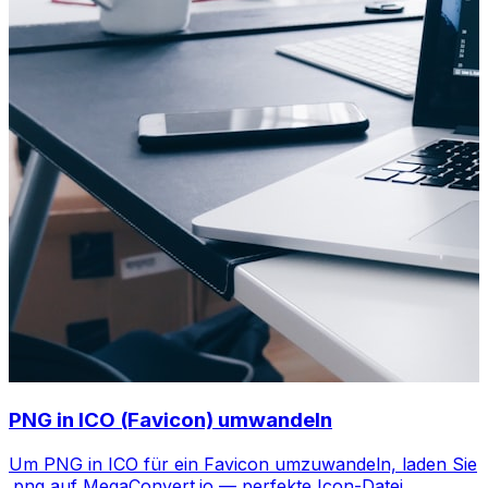
PNG in ICO (Favicon) umwandeln
Um PNG in ICO für ein Favicon umzuwandeln, laden Sie
.png auf MegaConvert.io — perfekte Icon-Datei,