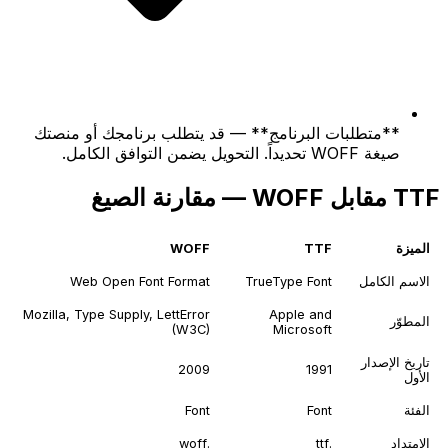
**متطلبات البرنامج** — قد يتطلب برنامجك أو منصتك
صيغة WOFF تحديداً. التحويل يضمن التوافق الكامل.
TTF مقابل WOFF — مقارنة الصيغ
الميزة
TTF
WOFF
الاسم الكامل
TrueType Font
Web Open Font Format
Mozilla, Type Supply, LettError
Apple and
المطوّر
(W3C)
Microsoft
تاريخ الإصدار
2009
1991
الأول
الفئة
Font
Font
الامتداد
.ttf
.woff