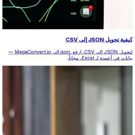
كيفية تحويل JSON إلى CSV
لتحويل JSON إلى CSV، ارفع .json إلى MegaConvert.io —
بيانات في أعمدة لـ Excel، مجاناً.