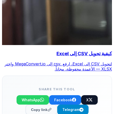
كيفية تحويل CSV إلى Excel
لتحويل CSV إلى Excel، ارفع .csv إلى MegaConvert.io واختر
XLSX — الأعمدة محفوظة، مجاناً.
SHARE THIS TOOL
WhatsApp
Facebook
X
Telegram
Copy link