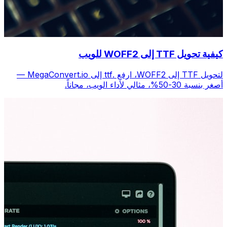
كيفية تحويل TTF إلى WOFF2 للويب
لتحويل TTF إلى WOFF2، ارفع .ttf إلى MegaConvert.io —
أصغر بنسبة 30-50%، مثالي لأداء الويب، مجاناً.