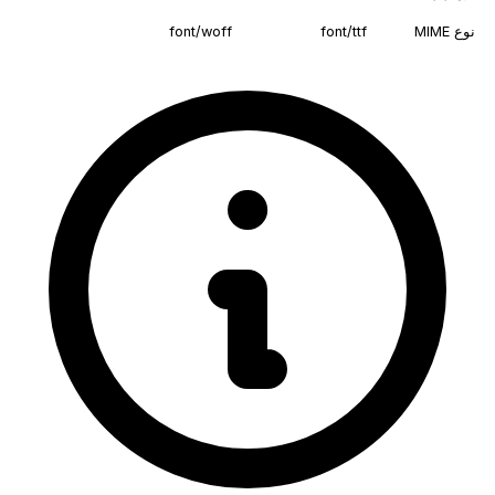
نوع MIME
font/ttf
font/woff