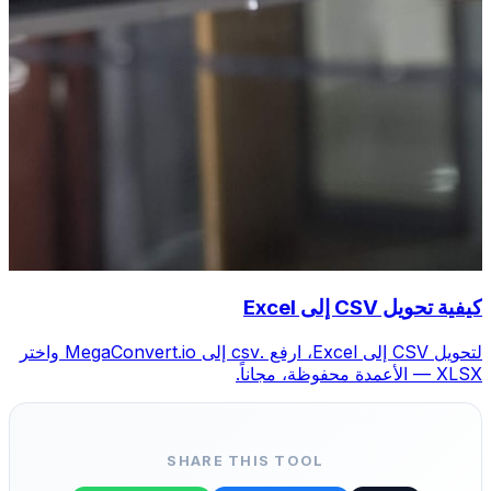
كيفية تحويل CSV إلى Excel
لتحويل CSV إلى Excel، ارفع .csv إلى MegaConvert.io واختر
XLSX — الأعمدة محفوظة، مجاناً.
SHARE THIS TOOL