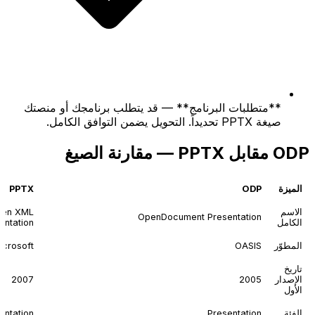
**متطلبات البرنامج** — قد يتطلب برنامجك أو منصتك
صيغة PPTX تحديداً. التحويل يضمن التوافق الكامل.
ODP مقابل PPTX — مقارنة الصيغ
الميزة
ODP
PPTX
الاسم
pen XML
OpenDocument Presentation
الكامل
entation
المطوّر
OASIS
icrosoft
تاريخ
الإصدار
2005
2007
الأول
الفئة
Presentation
entation