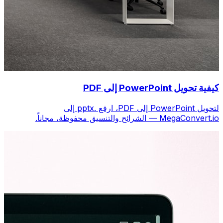
كيفية تحويل PowerPoint إلى PDF
لتحويل PowerPoint إلى PDF، ارفع .pptx إلى
MegaConvert.io — الشرائح والتنسيق محفوظة، مجاناً.