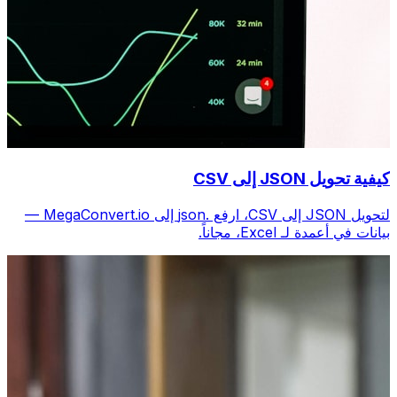
كيفية تحويل JSON إلى CSV
لتحويل JSON إلى CSV، ارفع .json إلى MegaConvert.io —
بيانات في أعمدة لـ Excel، مجاناً.