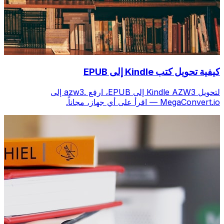
كيفية تحويل كتب Kindle إلى EPUB
لتحويل Kindle AZW3 إلى EPUB، ارفع .azw3 إلى
MegaConvert.io — اقرأ على أي جهاز، مجاناً.