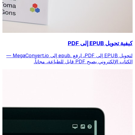
كيفية تحويل EPUB إلى PDF
لتحويل EPUB إلى PDF، ارفع .epub إلى MegaConvert.io —
الكتاب الإلكتروني يصبح PDF قابل للطباعة، مجاناً.