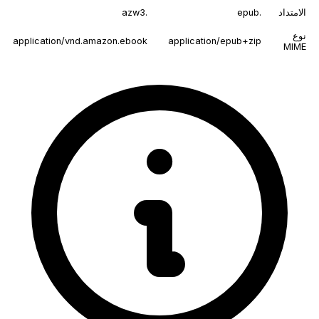
الامتداد
.epub
.azw3
نوع
application/vnd.amazon.ebook
application/epub+zip
MIME