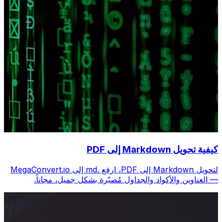
كيفية تحويل Markdown إلى PDF
لتحويل Markdown إلى PDF، ارفع .md إلى MegaConvert.io
— العناوين والأكواد والجداول مُصيّرة بشكل جميل، مجاناً.