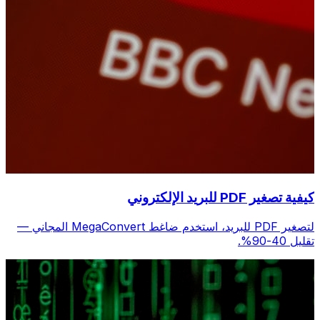
كيفية تصغير PDF للبريد الإلكتروني
لتصغير PDF للبريد، استخدم ضاغط MegaConvert المجاني —
تقليل 40-90%.