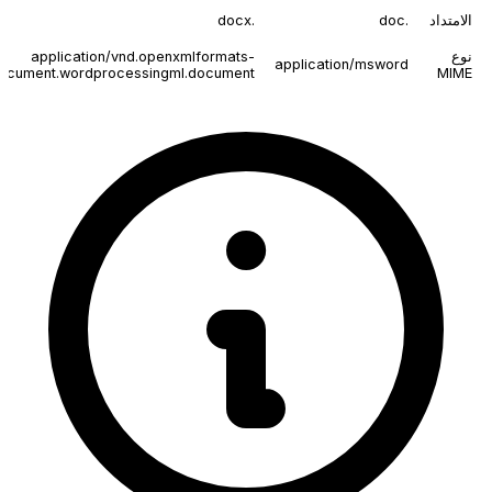
الامتداد
.doc
.docx
نوع
application/vnd.openxmlformats-
application/msword
document.wordprocessingml.document
MIME