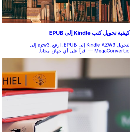
كيفية تحويل كتب Kindle إلى EPUB
لتحويل Kindle AZW3 إلى EPUB، ارفع .azw3 إلى
MegaConvert.io — اقرأ على أي جهاز، مجاناً.