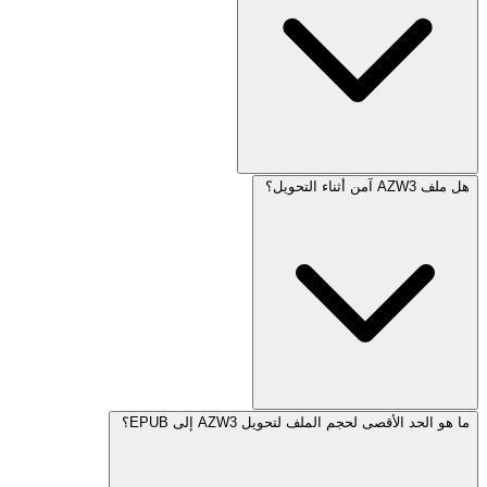
هل ملف AZW3 آمن أثناء التحويل؟
ما هو الحد الأقصى لحجم الملف لتحويل AZW3 إلى EPUB؟