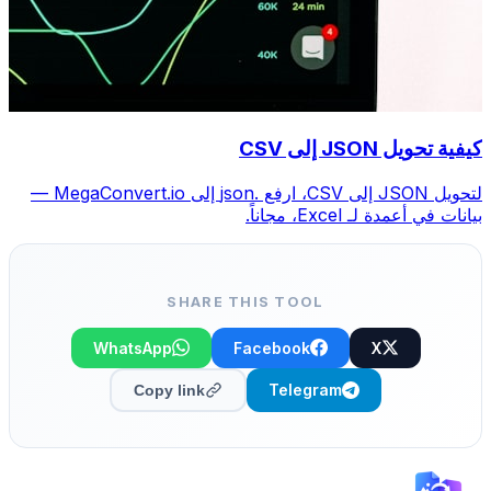
كيفية تحويل JSON إلى CSV
لتحويل JSON إلى CSV، ارفع .json إلى MegaConvert.io —
بيانات في أعمدة لـ Excel، مجاناً.
SHARE THIS TOOL
WhatsApp
Facebook
X
Telegram
Copy link