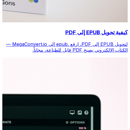
كيفية تحويل EPUB إلى PDF
لتحويل EPUB إلى PDF، ارفع .epub إلى MegaConvert.io —
الكتاب الإلكتروني يصبح PDF قابل للطباعة، مجاناً.