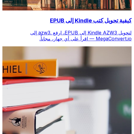
كيفية تحويل كتب Kindle إلى EPUB
لتحويل Kindle AZW3 إلى EPUB، ارفع .azw3 إلى
MegaConvert.io — اقرأ على أي جهاز، مجاناً.