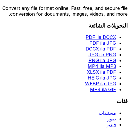
Convert any file format online. Fast, free, and secure file
conversion for documents, images, videos, and more.
التحويلات الشائعة
PDF ila DOCX
PDF ila JPG
DOCX ila PDF
JPG ila PNG
PNG ila JPG
MP4 ila MP3
XLSX ila PDF
HEIC ila JPG
WEBP ila JPG
MP4 ila GIF
فئات
مستندات
صور
فيديو