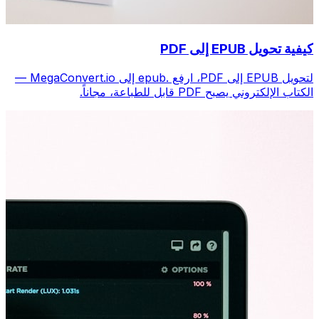
كيفية تحويل EPUB إلى PDF
لتحويل EPUB إلى PDF، ارفع .epub إلى MegaConvert.io —
الكتاب الإلكتروني يصبح PDF قابل للطباعة، مجاناً.