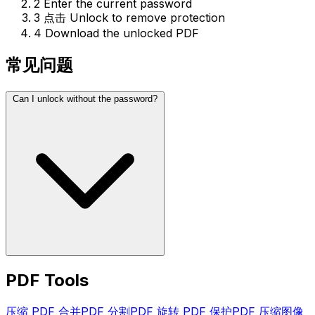
2
Enter the current password
3
点击 Unlock to remove protection
4
Download the unlocked PDF
常见问题
Can I unlock without the password?
PDF Tools
压缩 PDF
合并PDF
分割PDF
旋转 PDF
保护PDF
压缩图像