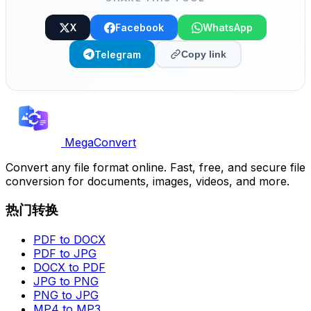
X
Facebook
WhatsApp
Telegram
Copy link
MegaConvert
Convert any file format online. Fast, free, and secure file
conversion for documents, images, videos, and more.
热门转换
PDF to DOCX
PDF to JPG
DOCX to PDF
JPG to PNG
PNG to JPG
MP4 to MP3