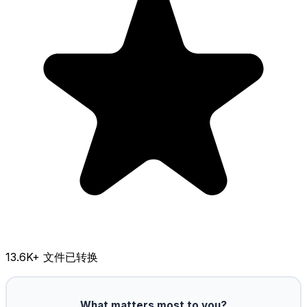
13.6K
+ 文件已转换
What matters most to you?