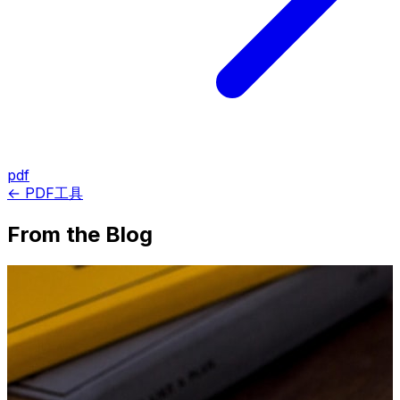
pdf
← PDF工具
From the Blog