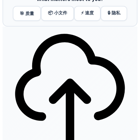
📦 小文件
⚡ 速度
🔒 隐私
🎯 质量