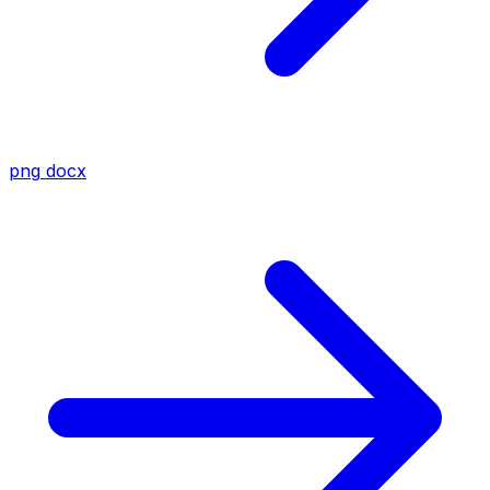
png
docx