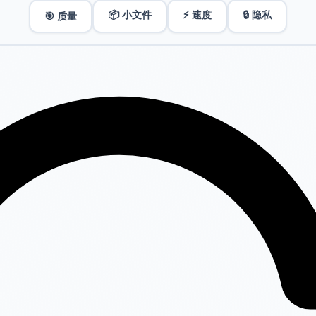
📦 小文件
⚡ 速度
🔒 隐私
🎯 质量