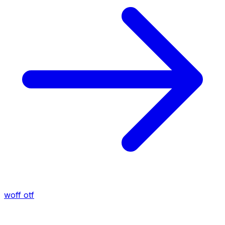
woff
otf