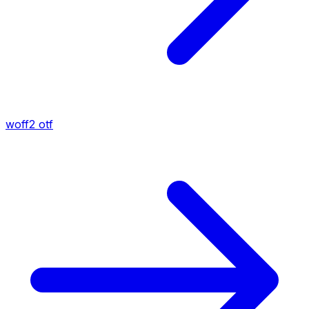
woff2
otf