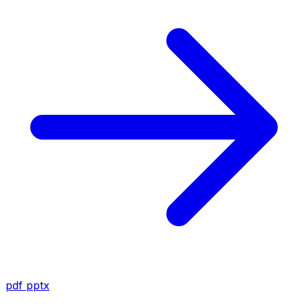
pdf
pptx