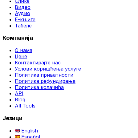
Слике
Видео
Аудио
Е-књиге
Табеле
Компанија
О нама
Цене
Контактирајте нас
Услови коришћења услуге
Политика приватности
Политика рефундирања
Политика колачића
API
Blog
All Tools
Језици
English
Español