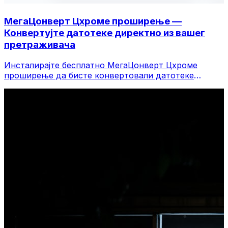
МегаЦонверт Цхроме проширење —
Конвертујте датотеке директно из вашег
претраживача
Инсталирајте бесплатно МегаЦонверт Цхроме
проширење да бисте конвертовали датотеке
директно са траке са алаткама претраживача.
Кликните десним тастером миша на било коју
датотеку да бисте је конвертовали, приступите
свим алатима одмах из Цхроме-а.