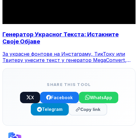
Генератор Украсног Текста: Истакните
Своје Објаве
За украсне фонтове на Инстаграму, ТикТоку или
Твитеру унесите текст у генератор MegaConvert,
изаберите стил и копирајте.
SHARE THIS TOOL
X
Facebook
WhatsApp
Telegram
Copy link