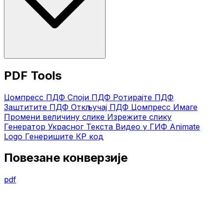
PDF Tools
Цомпресс ПДФ
Споји ПДФ
Ротирајте ПДФ
Заштитите ПДФ
Откључај ПДФ
Цомпресс Имаге
Промени величину слике
Изрежите слику
Генератор Украсног Текста
Видео у ГИФ
Animate
Logo
Генеришите КР код
Повезане конверзије
pdf