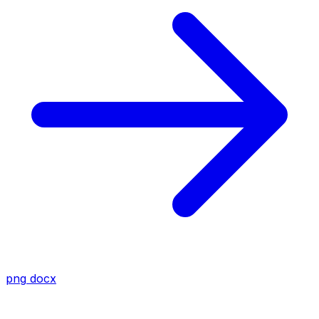
png
docx