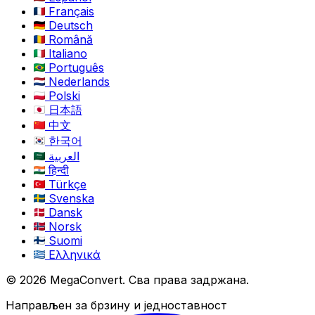
Français
Deutsch
Română
Italiano
Português
Nederlands
Polski
日本語
中文
한국어
العربية
हिन्दी
Türkçe
Svenska
Dansk
Norsk
Suomi
Ελληνικά
© 2026 MegaConvert. Сва права задржана.
Направљен за брзину и једноставност