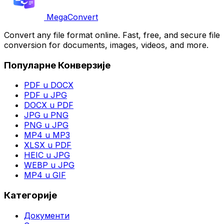
MegaConvert
Convert any file format online. Fast, free, and secure file
conversion for documents, images, videos, and more.
Популарне Конверзије
PDF u DOCX
PDF u JPG
DOCX u PDF
JPG u PNG
PNG u JPG
MP4 u MP3
XLSX u PDF
HEIC u JPG
WEBP u JPG
MP4 u GIF
Категорије
Документи