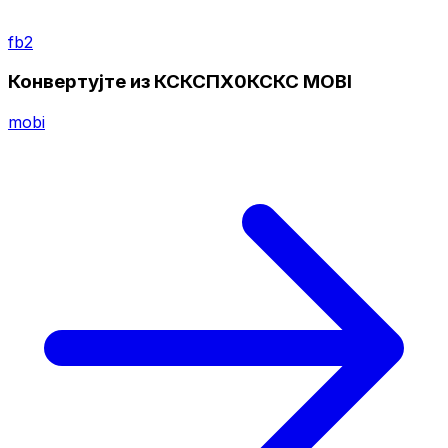
fb2
Конвертујте из КСКСПХ0КСКС MOBI
mobi