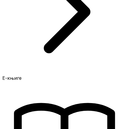
Е-књиге