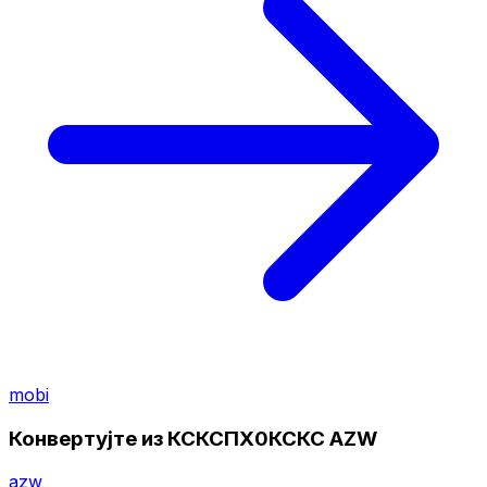
mobi
Конвертујте из КСКСПХ0КСКС AZW
azw