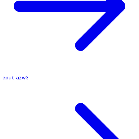
epub
azw3