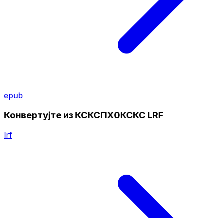
epub
Конвертујте из КСКСПХ0КСКС LRF
lrf