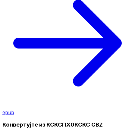
epub
Конвертујте из КСКСПХ0КСКС CBZ