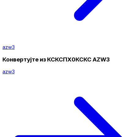
azw3
Конвертујте из КСКСПХ0КСКС AZW3
azw3