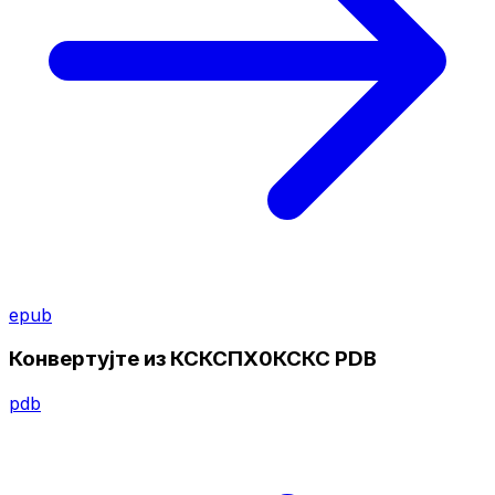
epub
Конвертујте из КСКСПХ0КСКС PDB
pdb