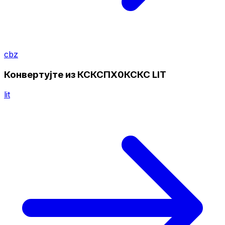
cbz
Конвертујте из КСКСПХ0КСКС LIT
lit