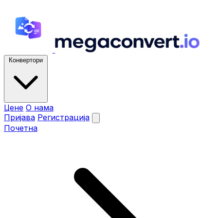
Конвертори
Цене
О нама
Пријава
Регистрација
Почетна