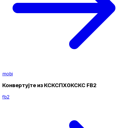
mobi
Конвертујте из КСКСПХ0КСКС FB2
fb2