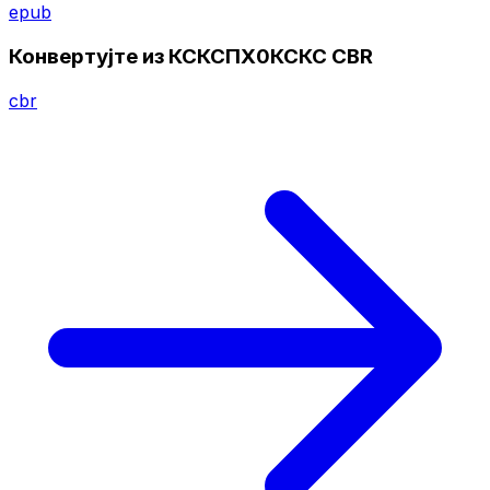
epub
Конвертујте из КСКСПХ0КСКС CBR
cbr