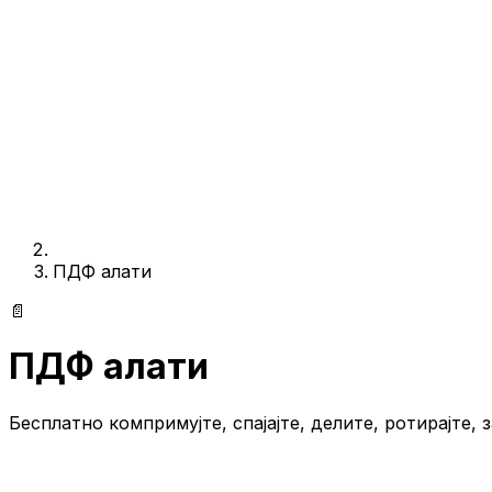
ПДФ алати
📄
ПДФ алати
Бесплатно компримујте, спајајте, делите, ротирајте