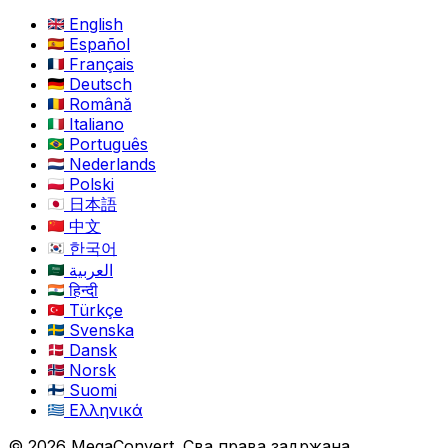
English
Español
Français
Deutsch
Română
Italiano
Português
Nederlands
Polski
日本語
中文
한국어
العربية
हिन्दी
Türkçe
Svenska
Dansk
Norsk
Suomi
Ελληνικά
© 2026 MegaConvert. Сва права задржана.