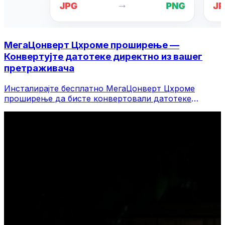
МегаЦонверт Цхроме проширење —
Конвертујте датотеке директно из вашег
претраживача
Инсталирајте бесплатно МегаЦонверт Цхроме
проширење да бисте конвертовали датотеке
директно са траке са алаткама претраживача.
Кликните десним тастером миша на било коју
датотеку да бисте је конвертовали, приступите
свим алатима одмах из Цхроме-а.