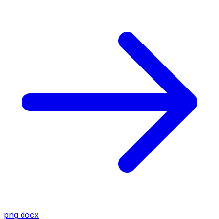
png
docx