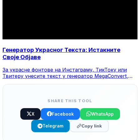
Генератор Украсног Текста: Истакните
Своје Објаве
За украсне фонтове на Инстаграму, ТикТоку или
Твитеру унесите текст у генератор MegaConvert,
изаберите стил и копирајте.
SHARE THIS TOOL
X
Facebook
WhatsApp
Telegram
Copy link