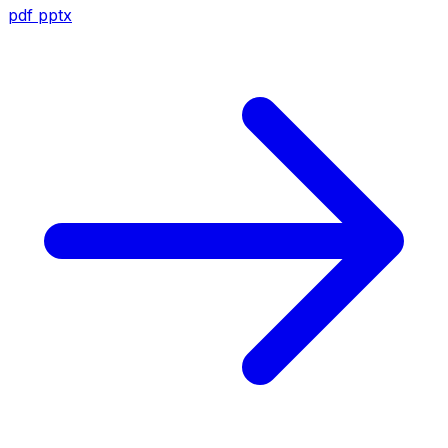
pdf
pptx