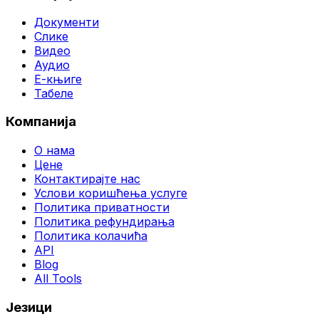
Документи
Слике
Видео
Аудио
Е-књиге
Табеле
Компанија
О нама
Цене
Контактирајте нас
Услови коришћења услуге
Политика приватности
Политика рефундирања
Политика колачића
API
Blog
All Tools
Језици