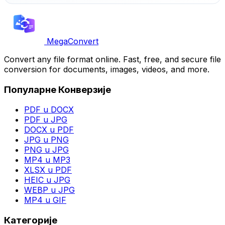
MegaConvert
Convert any file format online. Fast, free, and secure file
conversion for documents, images, videos, and more.
Популарне Конверзије
PDF u DOCX
PDF u JPG
DOCX u PDF
JPG u PNG
PNG u JPG
MP4 u MP3
XLSX u PDF
HEIC u JPG
WEBP u JPG
MP4 u GIF
Категорије