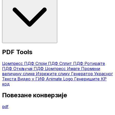
PDF Tools
Цомпресс ПДФ
Споји ПДФ
Сплит ПДФ
Ротирајте
ПДФ
Откључај ПДФ
Цомпресс Имаге
Промени
величину слике
Изрежите слику
Генератор Украсног
Текста
Видео у ГИФ
Animate Logo
Генеришите КР
код
Повезане конверзије
pdf