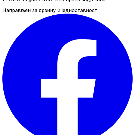
Направљен за брзину и једноставност