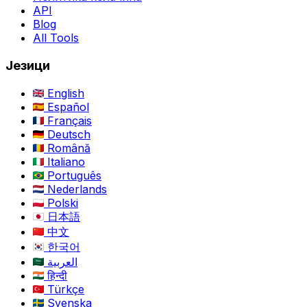
API
Blog
All Tools
Језици
English
Español
Français
Deutsch
Română
Italiano
Português
Nederlands
Polski
日本語
中文
한국어
العربية
हिन्दी
Türkçe
Svenska