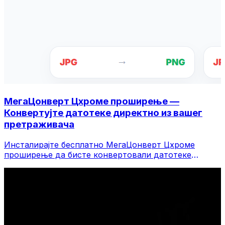
МегаЦонверт Цхроме проширење —
Конвертујте датотеке директно из вашег
претраживача
Инсталирајте бесплатно МегаЦонверт Цхроме
проширење да бисте конвертовали датотеке
директно са траке са алаткама претраживача.
Кликните десним тастером миша на било коју
датотеку да бисте је конвертовали, приступите
свим алатима одмах из Цхроме-а.