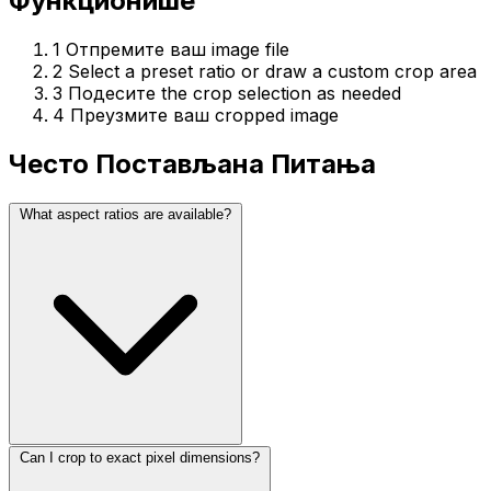
Функционише
1
Отпремите ваш image file
2
Select a preset ratio or draw a custom crop area
3
Подесите the crop selection as needed
4
Преузмите ваш cropped image
Често Постављана Питања
What aspect ratios are available?
Can I crop to exact pixel dimensions?