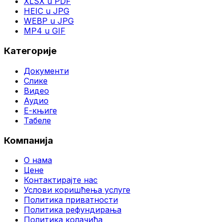
XLSX u PDF
HEIC u JPG
WEBP u JPG
MP4 u GIF
Категорије
Документи
Слике
Видео
Аудио
Е-књиге
Табеле
Компанија
О нама
Цене
Контактирајте нас
Услови коришћења услуге
Политика приватности
Политика рефундирања
Политика колачића