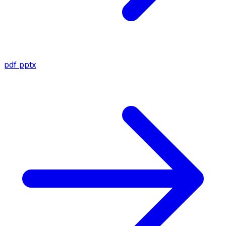
pdf
pptx