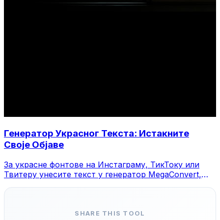
Генератор Украсног Текста: Истакните
Своје Објаве
За украсне фонтове на Инстаграму, ТикТоку или
Твитеру унесите текст у генератор MegaConvert,
изаберите стил и копирајте.
SHARE THIS TOOL