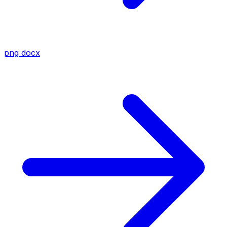
png
docx