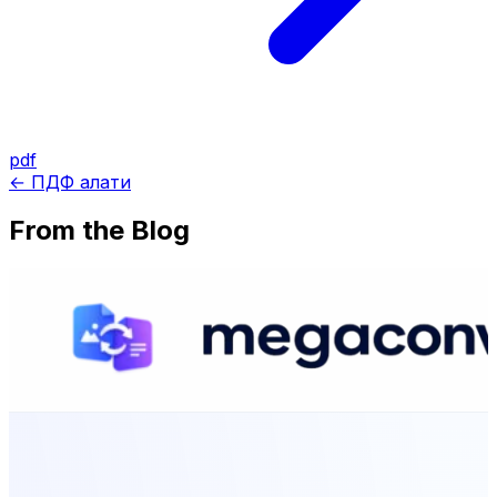
pdf
← ПДФ алати
From the Blog