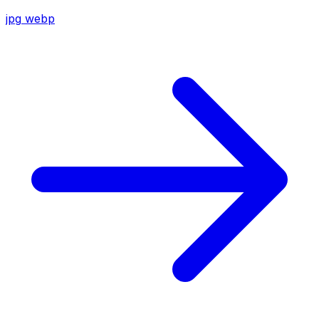
jpg
webp