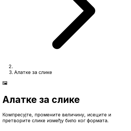
Алатке за слике
🖼️
Алатке за слике
Компресујте, промените величину, исеците и
претворите слике између било ког формата.