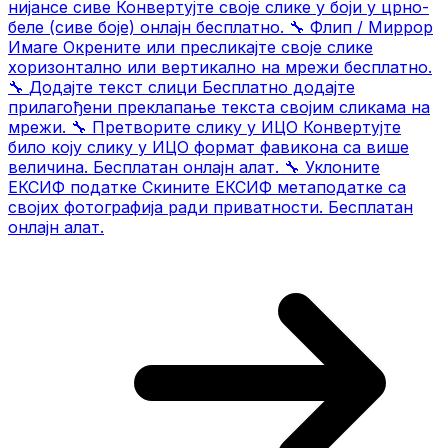
нијансе сиве
Конвертујте своје слике у боји у црно-
беле (сиве боје) онлајн бесплатно.
🔧
Флип / Миррор
Имаге
Окрените или пресликајте своје слике
хоризонтално или вертикално на мрежи бесплатно.
🔧
Додајте текст слици
Бесплатно додајте
прилагођени преклапање текста својим сликама на
мрежи.
🔧
Претворите слику у ИЦО
Конвертујте
било коју слику у ИЦО формат фавикона са више
величина. Бесплатан онлајн алат.
🔧
Уклоните
ЕКСИФ податке
Скините ЕКСИФ метаподатке са
својих фотографија ради приватности. Бесплатан
онлајн алат.