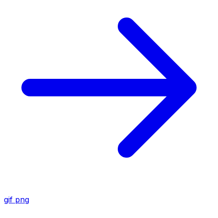
gif
png