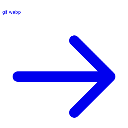
gif
webp