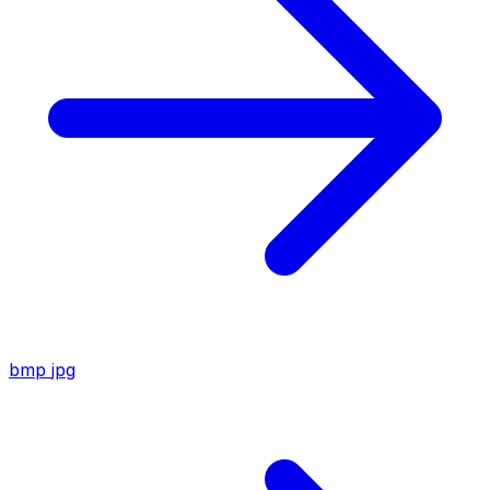
bmp
jpg