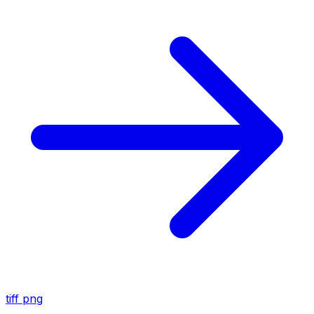
tiff
png