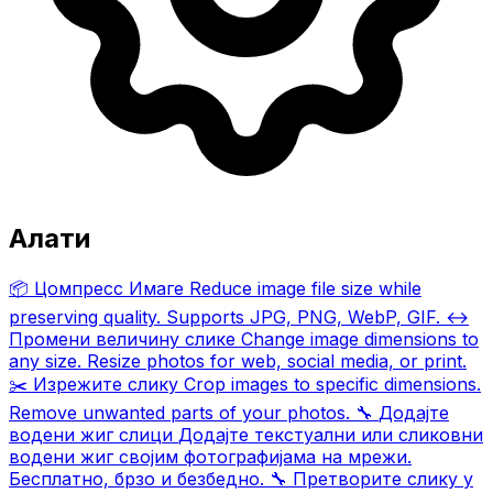
Алати
📦
Цомпресс Имаге
Reduce image file size while
preserving quality. Supports JPG, PNG, WebP, GIF.
↔️
Промени величину слике
Change image dimensions to
any size. Resize photos for web, social media, or print.
✂️
Изрежите слику
Crop images to specific dimensions.
Remove unwanted parts of your photos.
🔧
Додајте
водени жиг слици
Додајте текстуални или сликовни
водени жиг својим фотографијама на мрежи.
Бесплатно, брзо и безбедно.
🔧
Претворите слику у