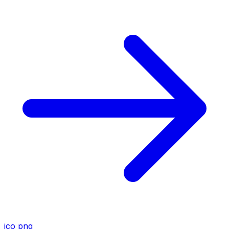
ico
png