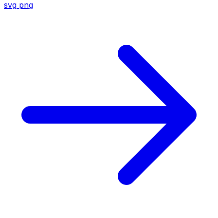
svg
png