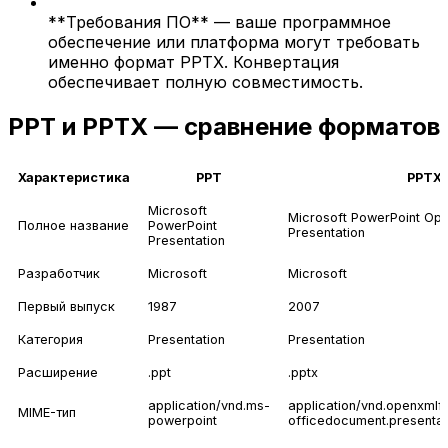
**Требования ПО** — ваше программное
обеспечение или платформа могут требовать
именно формат PPTX. Конвертация
обеспечивает полную совместимость.
PPT и PPTX — сравнение форматов
Характеристика
PPT
PPTX
Microsoft
Microsoft PowerPoint Op
Полное название
PowerPoint
Presentation
Presentation
Разработчик
Microsoft
Microsoft
Первый выпуск
1987
2007
Категория
Presentation
Presentation
Расширение
.ppt
.pptx
application/vnd.ms-
application/vnd.openxmlf
MIME-тип
powerpoint
officedocument.presentat