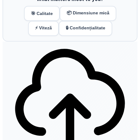
📦 Dimensiune mică
🎯 Calitate
⚡ Viteză
🔒 Confidențialitate