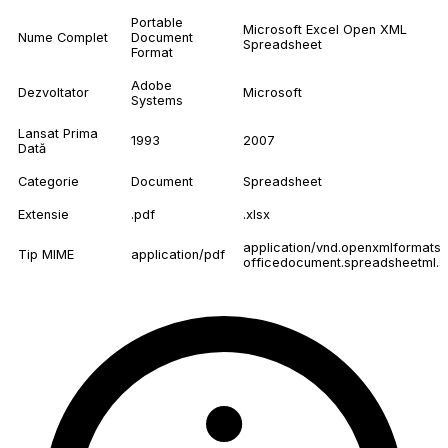
Portable
Microsoft Excel Open XML
Nume Complet
Document
Spreadsheet
Format
Adobe
Dezvoltator
Microsoft
Systems
Lansat Prima
1993
2007
Dată
Categorie
Document
Spreadsheet
Extensie
.pdf
.xlsx
application/vnd.openxmlformats-
Tip MIME
application/pdf
officedocument.spreadsheetml.s