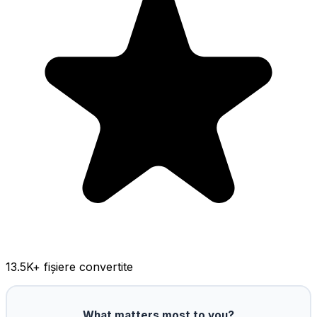
13.5K
+ fișiere convertite
What matters most to you?