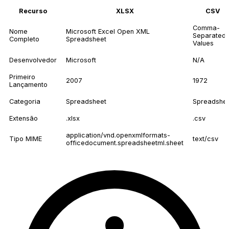
Recurso
XLSX
CSV
Comma-
Nome
Microsoft Excel Open XML
Separated
Completo
Spreadsheet
Values
Desenvolvedor
Microsoft
N/A
Primeiro
2007
1972
Lançamento
Categoria
Spreadsheet
Spreadshe
Extensão
.xlsx
.csv
application/vnd.openxmlformats-
Tipo MIME
text/csv
officedocument.spreadsheetml.sheet