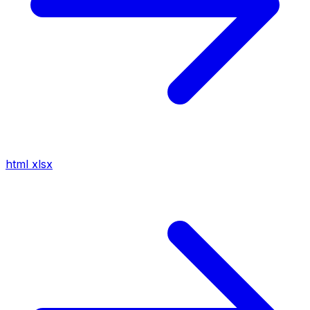
html
xlsx