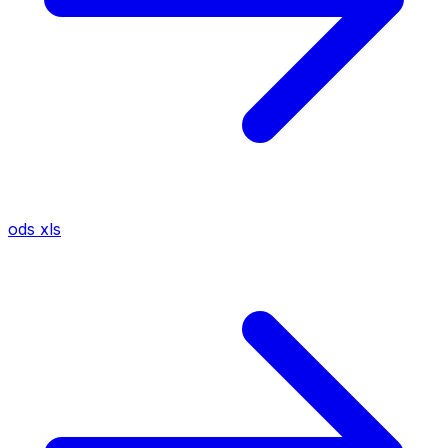
ods
xls