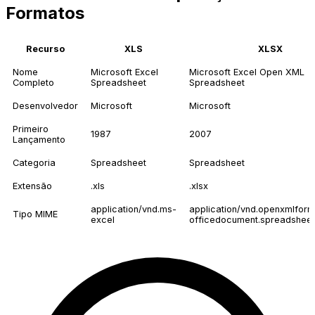
Formatos
Recurso
XLS
XLSX
Nome
Microsoft Excel
Microsoft Excel Open XML
Completo
Spreadsheet
Spreadsheet
Desenvolvedor
Microsoft
Microsoft
Primeiro
1987
2007
Lançamento
Categoria
Spreadsheet
Spreadsheet
Extensão
.xls
.xlsx
application/vnd.ms-
application/vnd.openxmlform
Tipo MIME
excel
officedocument.spreadsheet