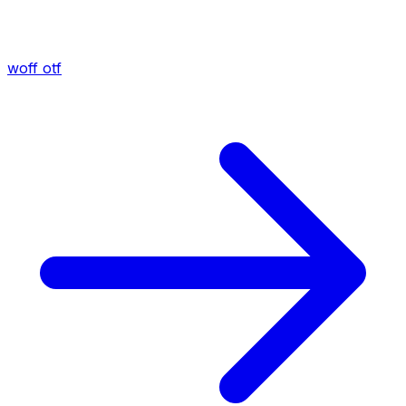
woff
otf