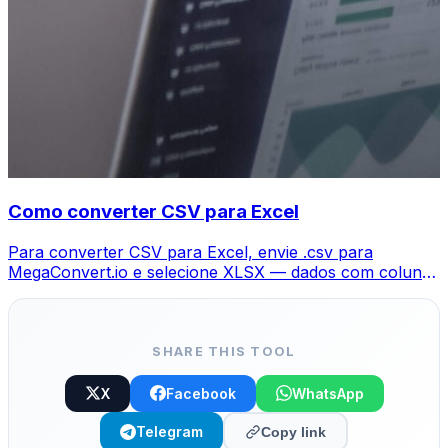
Como converter CSV para Excel
Para converter CSV para Excel, envie .csv para
MegaConvert.io e selecione XLSX — dados com colunas
mantidas, grátis.
SHARE THIS TOOL
X
Facebook
WhatsApp
Telegram
Copy link