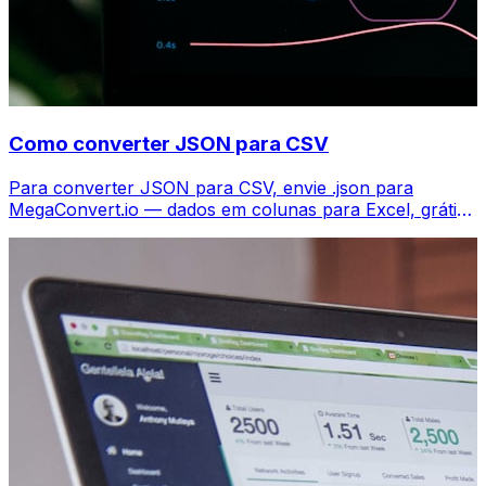
Como converter JSON para CSV
Para converter JSON para CSV, envie .json para
MegaConvert.io — dados em colunas para Excel, grátis,
sem código.