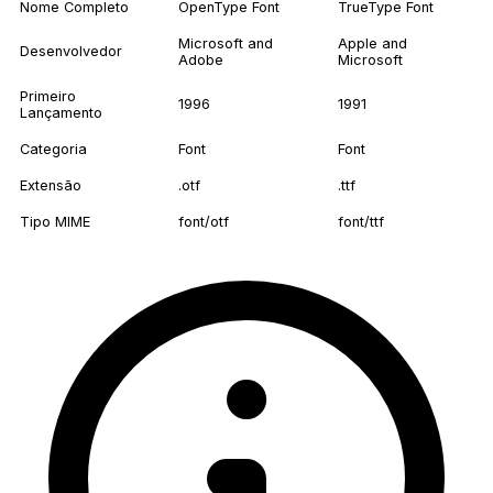
Nome Completo
OpenType Font
TrueType Font
Microsoft and
Apple and
Desenvolvedor
Adobe
Microsoft
Primeiro
1996
1991
Lançamento
Categoria
Font
Font
Extensão
.otf
.ttf
Tipo MIME
font/otf
font/ttf