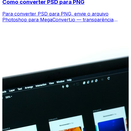
Como converter PSD para PNG
Para converter PSD para PNG, envie o arquivo
Photoshop para MegaConvert.io — transparência
mantida, grátis, sem Photoshop.