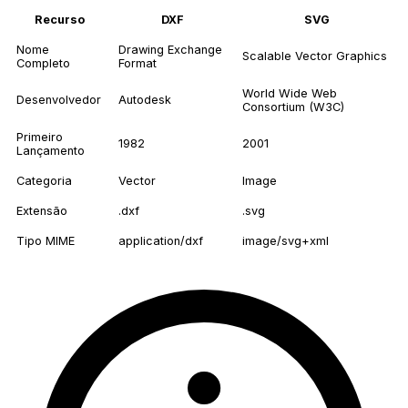
Recurso
DXF
SVG
Nome
Drawing Exchange
Scalable Vector Graphics
Completo
Format
World Wide Web
Desenvolvedor
Autodesk
Consortium (W3C)
Primeiro
1982
2001
Lançamento
Categoria
Vector
Image
Extensão
.dxf
.svg
Tipo MIME
application/dxf
image/svg+xml