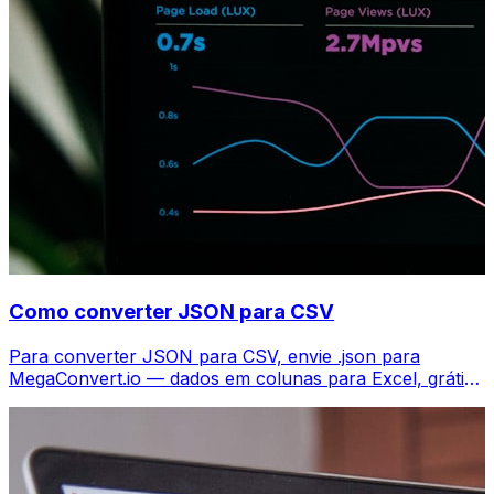
Como converter JSON para CSV
Para converter JSON para CSV, envie .json para
MegaConvert.io — dados em colunas para Excel, grátis,
sem código.