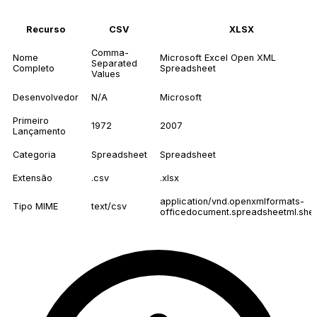
Recurso
CSV
XLSX
Comma-
Nome
Microsoft Excel Open XML
Separated
Completo
Spreadsheet
Values
Desenvolvedor
N/A
Microsoft
Primeiro
1972
2007
Lançamento
Categoria
Spreadsheet
Spreadsheet
Extensão
.csv
.xlsx
application/vnd.openxmlformats-
Tipo MIME
text/csv
officedocument.spreadsheetml.she