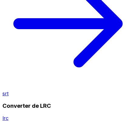
srt
Converter de LRC
lrc