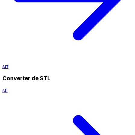
srt
Converter de STL
stl