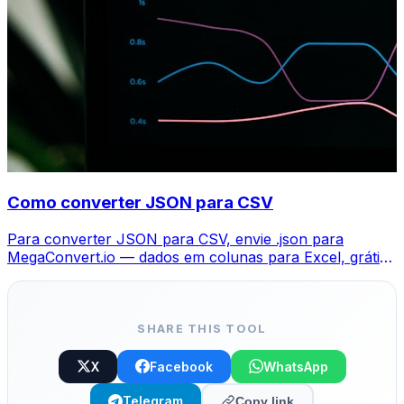
Como converter JSON para CSV
Para converter JSON para CSV, envie .json para
MegaConvert.io — dados em colunas para Excel, grátis,
sem código.
SHARE THIS TOOL
X
Facebook
WhatsApp
Telegram
Copy link