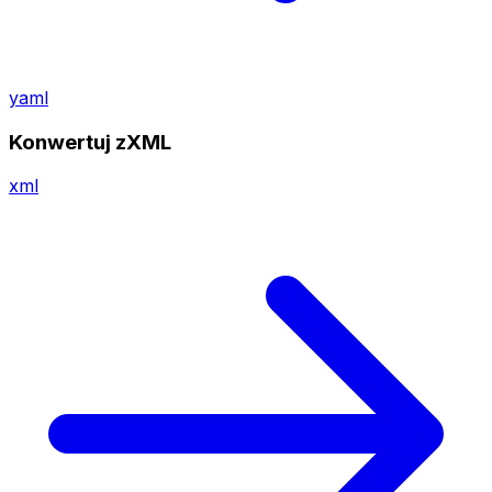
yaml
Konwertuj zXML
xml