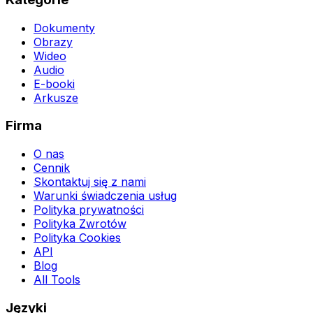
Dokumenty
Obrazy
Wideo
Audio
E-booki
Arkusze
Firma
O nas
Cennik
Skontaktuj się z nami
Warunki świadczenia usług
Polityka prywatności
Polityka Zwrotów
Polityka Cookies
API
Blog
All Tools
Języki