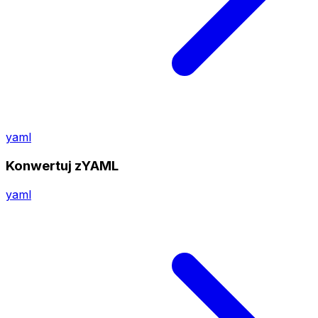
yaml
Konwertuj zYAML
yaml