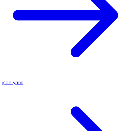
json
yaml