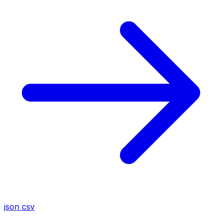
json
csv