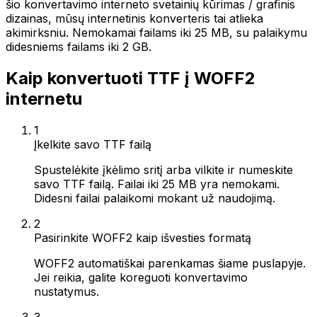
šio konvertavimo interneto svetainių kūrimas / grafinis
dizainas, mūsų internetinis konverteris tai atlieka
akimirksniu. Nemokamai failams iki 25 MB, su palaikymu
didesniems failams iki 2 GB.
Kaip konvertuoti TTF į WOFF2
internetu
1
Įkelkite savo TTF failą
Spustelėkite įkėlimo sritį arba vilkite ir numeskite
savo TTF failą. Failai iki 25 MB yra nemokami.
Didesni failai palaikomi mokant už naudojimą.
2
Pasirinkite WOFF2 kaip išvesties formatą
WOFF2 automatiškai parenkamas šiame puslapyje.
Jei reikia, galite koreguoti konvertavimo
nustatymus.
3