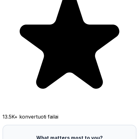
13.5K
+ konvertuoti failai
What matters most to you?