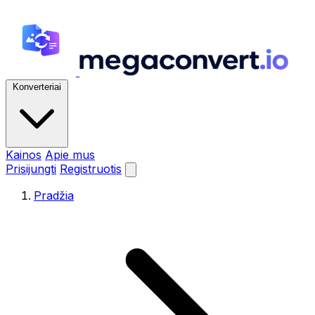
Konverteriai
Kainos
Apie mus
Prisijungti
Registruotis
Pradžia