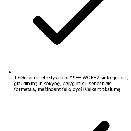
**Geresnis efektyvumas** — WOFF2 siūlo geresnį
glaudinimą ir kokybę, palyginti su senesniais
formatais, mažindant failo dydį išlaikant tikslumą.