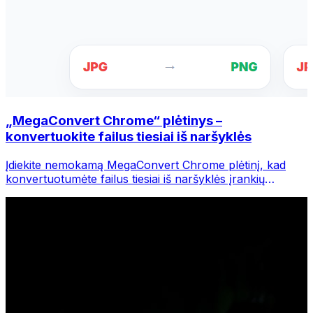
„MegaConvert Chrome“ plėtinys –
konvertuokite failus tiesiai iš naršyklės
Įdiekite nemokamą MegaConvert Chrome plėtinį, kad
konvertuotumėte failus tiesiai iš naršyklės įrankių
juostos. Dešiniuoju pelės mygtuku spustelėkite bet kurį
failą, kurį norite konvertuoti, iš karto pasiekite visus
įrankius iš „Chrome“.