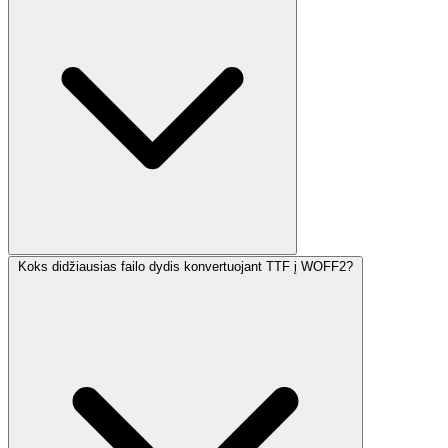
Koks didžiausias failo dydis konvertuojant TTF į WOFF2?