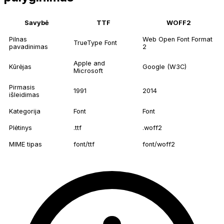
Savybė
TTF
WOFF2
Pilnas
Web Open Font Format
TrueType Font
pavadinimas
2
Apple and
Kūrėjas
Google (W3C)
Microsoft
Pirmasis
1991
2014
išleidimas
Kategorija
Font
Font
Plėtinys
.ttf
.woff2
MIME tipas
font/ttf
font/woff2