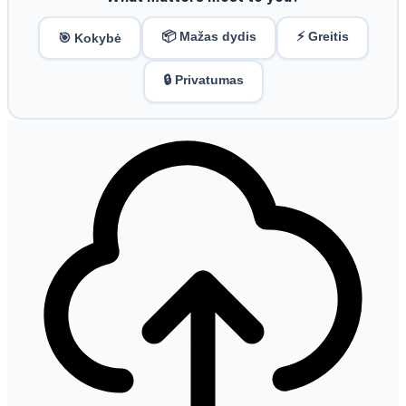
📦 Mažas dydis
⚡ Greitis
🎯 Kokybė
🔒 Privatumas