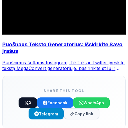
Puošnaus Teksto Generatorius: Išskirkite Savo
Įrašus
Puošniems šriftams Instagram, TikTok ar Twitter įveskite
tekstą MegaConvert generatoriuje, pasirinkite stilių ir
nukopijuokite.
SHARE THIS TOOL
X
Facebook
WhatsApp
Telegram
Copy link