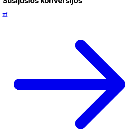
Susijusios konversijos
ttf