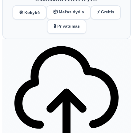
📦 Mažas dydis
⚡ Greitis
🎯 Kokybė
🔒 Privatumas