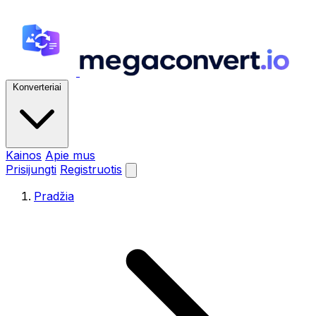
Konverteriai
Kainos
Apie mus
Prisijungti
Registruotis
Pradžia