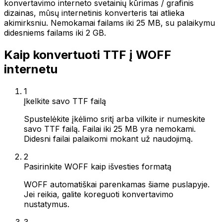
konvertavimo interneto svetainių kūrimas / grafinis
dizainas, mūsų internetinis konverteris tai atlieka
akimirksniu. Nemokamai failams iki 25 MB, su palaikymu
didesniems failams iki 2 GB.
Kaip konvertuoti TTF į WOFF
internetu
1
Įkelkite savo TTF failą
Spustelėkite įkėlimo sritį arba vilkite ir numeskite
savo TTF failą. Failai iki 25 MB yra nemokami.
Didesni failai palaikomi mokant už naudojimą.
2
Pasirinkite WOFF kaip išvesties formatą
WOFF automatiškai parenkamas šiame puslapyje.
Jei reikia, galite koreguoti konvertavimo
nustatymus.
3