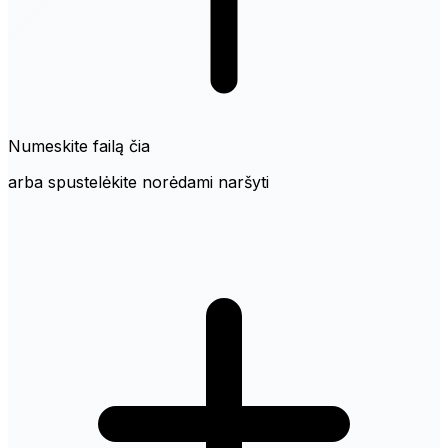
Numeskite failą čia
arba spustelėkite norėdami naršyti