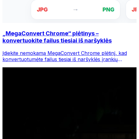
„MegaConvert Chrome“ plėtinys –
konvertuokite failus tiesiai iš naršyklės
Įdiekite nemokamą MegaConvert Chrome plėtinį, kad
konvertuotumėte failus tiesiai iš naršyklės įrankių
juostos. Dešiniuoju pelės mygtuku spustelėkite bet kurį
failą, kurį norite konvertuoti, iš karto pasiekite visus
įrankius iš „Chrome“.