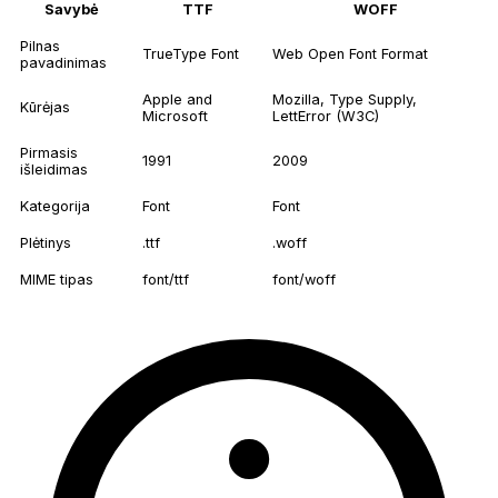
Savybė
TTF
WOFF
Pilnas
TrueType Font
Web Open Font Format
pavadinimas
Apple and
Mozilla, Type Supply,
Kūrėjas
Microsoft
LettError (W3C)
Pirmasis
1991
2009
išleidimas
Kategorija
Font
Font
Plėtinys
.ttf
.woff
MIME tipas
font/ttf
font/woff